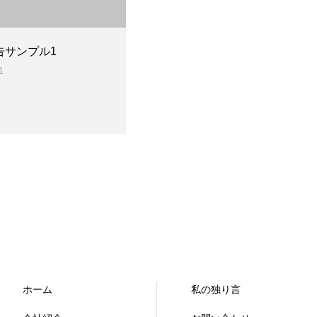
告サンプル1
1
ホーム
私の独り言