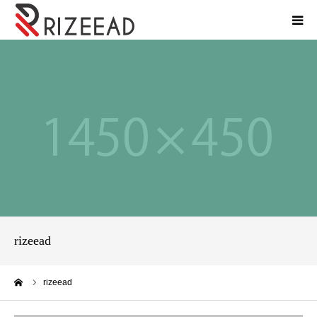
HOME
会社紹介
事業内容
パートナー工事会社募集
私の独り言
rizeead
お問い合わせ
ーム
rizeead